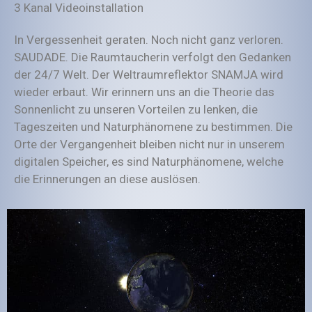
3 Kanal Videoinstallation
In Vergessenheit geraten. Noch nicht ganz verloren.
SAUDADE. Die Raumtaucherin verfolgt den Gedanken
der 24/7 Welt. Der Weltraumreflektor SNAMJA wird
wieder erbaut. Wir erinnern uns an die Theorie das
Sonnenlicht zu unseren Vorteilen zu lenken, die
Tageszeiten und Naturphänomene zu bestimmen. Die
Orte der Vergangenheit bleiben nicht nur in unserem
digitalen Speicher, es sind Naturphänomene, welche
die Erinnerungen an diese auslösen.