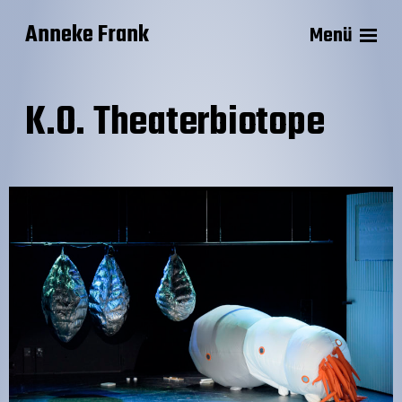
Anneke Frank
Menü
K.O. Theaterbiotope